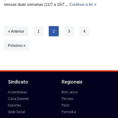
nessas duas semanas (11/7 a 15/7…
Continue a ler »
« Anterior
1
2
3
4
Próximo »
Sindicato
Regionais
Assembleias
Bom Jesus
Casa Docente
Floriano
Esportes
Picos
Sede Social
Parnaíba