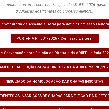
a acompanhar os processos das Eleições da ADUFPI 2026, garanti
divulgação dos trâmites do processo eleitoral.
Convocatória de Assebleia Geral para definir Comissão Eleitora
PORTARIA Nº 001/2026 - Comissão Eleitoral
 de Convocação para Eleição de Diretoria da ADUFPI, biênio 20
AMENTO DA ELEIÇÃO PARA A DIRETORIA DA ADUFPI/SSIND/202
RESULTADO DA HOMOLOGAÇÃO DAS CHAPAS INSCRITAS
ENTES ÀS INSCRIÇÕES DE CHAPAS PARA ELEIÇÃO DA DIRETOR