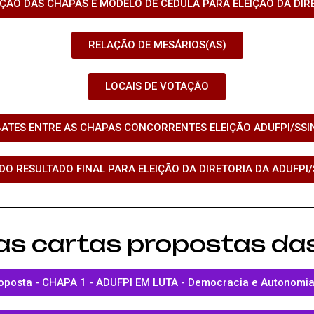
ÃO DAS CHAPAS E MODELO DE CÉDULA PARA ELEIÇÃO DA DIRE
RELAÇÃO DE MESÁRIOS(AS)
LOCAIS DE VOTAÇÃO
TES ENTRE AS CHAPAS CONCORRENTES ELEIÇÃO ADUFPI/SSIN
 RESULTADO FINAL PARA ELEIÇÃO DA DIRETORIA DA ADUFPI/
 as cartas propostas da
oposta - CHAPA 1 - ADUFPI EM LUTA - Democracia e Autonomia