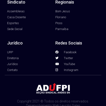
Sindicato
Regionais
Assembleias
Bom Jesus
Casa Docente
Floriano
Esportes
Picos
Sede Social
Parnaíba
Jurídico
Redes Sociais
URP
Facebook
Diretoria
Twitter
Jurídico
YouTube
Contato
Instagram
Copyright 2021 © Todos os direitos reservados.
Desenvolvimento Web Leucilio Sales