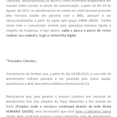
Caros(as) associados(as) da ADUFPI, como informado amplamente em
nossas redes sociais e canais de comunicação, a partir do dia 04 de
agosto de 2024, os atendimentos de saúde em nível nacional prestado
pela Humana Saúde em parceria com a AMIL, passam a ser
operacionalizados a partir de agora pelo grupo GAMA SAÚDE. Confira
nesta nota o comunicado emitido pela operadora Humana Saúde a
respeito da mudança, e logo abaixo,
saiba o passo a passo de como
realizar seu cadastro, login e carteirinha digital:
“Prezados Clientes,
Gostaríamos de lembrar que, a partir do dia 04/08/2024, a sua rede de
atendimento indireta passará a ser prestada pela Gama Saúde,
substituindo a Amil Assistência Médica Internacional S.A.
Reforçamos que, para garantir o acesso contínuo aos serviços de
atendimento fora dos estados do Piauí, Maranhão e Rio Grande do
Norte
(Estados onde o serviços continuará através da rede direta
HUMANA SAÚDE)
, será necessário que você
baixe o aplicativo Gama
Saúde
. Nele, você terá acesso a nova carteirinha, rede de atendimento