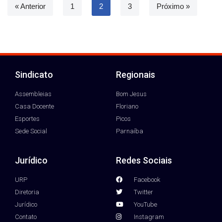
« Anterior
1
2
3
Próximo »
Sindicato
Regionais
Assembleias
Bom Jesus
Casa Docente
Floriano
Esportes
Picos
Sede Social
Parnaíba
Jurídico
Redes Sociais
URP
Facebook
Diretoria
Twitter
Jurídico
YouTube
Contato
Instagram