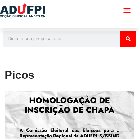
Pular
para
o
conteúdo
Picos