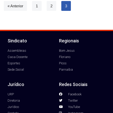
« Anterior
1
2
3
Sindicato
Regionais
Assembleias
Bom Jesus
Casa Docente
Floriano
Esportes
Picos
Sede Social
Parnaíba
Jurídico
Redes Sociais
URP
Facebook
Diretoria
Twitter
Jurídico
YouTube