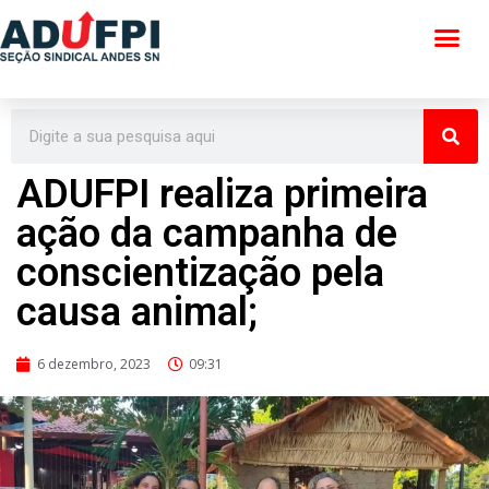
Pular
para
o
conteúdo
ADUFPI realiza primeira
ação da campanha de
conscientização pela
causa animal;
6 dezembro, 2023
09:31