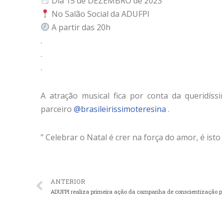
Dia 15 de DEZEMBRO de 2023
No Salão Social da ADUFPI
A partir das 20h
.
.
.
A atração musical fica por conta da queridís
parceiro
@brasileirissimoteresina
.
” Celebrar o Natal é crer na força do amor, é is
ANTERIOR