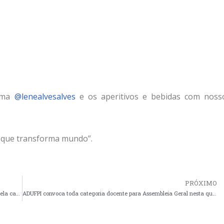
sima
@lenealvesalves
e os aperitivos e bebidas com noss
to que transforma mundo”.
PRÓXIMO
ADUFPI realiza primeira ação da campanha de conscientização pela causa animal;
ADUFPI convoca toda categoria docente para Assembleia Geral nesta quinta-feira, dia 14 de dezembro de 2023.