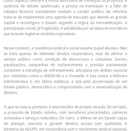
Outro aspecto central é a forma autoritária de condução da proposta. A
ausência de debate qualificado, a pressa na tramitação e a falta de
estudos técnicos consistentes revelam o caráter político da reforma:
trata-se de implementar uma agenda de mercado que atende ao grande
capital e reconfigura o Estado segundo a lógica da mercantilização. A
participação social, já fragilizada, é substituída por arranjos tecnocráticos
que buscam legitimar medidas regressivas.
Nesse contexto, a resistência sindical e social assume papel decisivo. Não
se trata apenas de defender direitos corporativos, mas de afirmar o
serviço público como condição de democracia e cidadania. Greves,
paralisações, campanhas de esclarecimento e pressão parlamentar
compõem a estratégia de enfrentamento, articulada em âmbito nacional
por entidades como o ANDES-SN e o Fonasefe. A luta contra a Reforma
Administrativa é, em última instância, a luta pela preservação de um
Estado público, democrático e comprometido com a universalização de
direitos.
O que se coloca, portanto, é uma escolha de projeto de país. De um lado,
a proposta de Estado mínimo, com servidores precarizados, carreiras
achatadas e serviços reduzidos. De outro, a defesa de um Estado capaz
de planejar, executar e garantir direitos sociais com qualidade. A
Diretoria da ADUFPI, em consonância com o movimento sindical nacional,