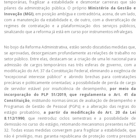
temporárias, fragilizar a estabilidade e desmontar carreiras que são
pilares da administração pública. O próprio
Ministério da Gestão e
Inovação (MGI)
, em posição ambígua e contraditória, acena, de um lado,
com a manutenção da estabilidade e, de outro, com a diversificação de
regimes de contratação e a plataformização dos serviços públicos,
sinalizando que a reforma já está em curso por instrumentos infralegais.
No bojo da Reforma Administrativa, estão sendo discutidas medidas que,
se aprovadas, desorganizam profundamente as relações de trabalho no
setor público. Entre elas, destacam-se: a criação de uma lei nacional para
admissão de cargos temporários nas três esferas de governo, com a
modificação do Art. 37 da Constituição Federal, eliminando a exigência de
“excepcional interesse público” e abrindo brechas para contratações
precárias e politicamente orientadas; a possibilidade de perda de cargo
de servidor estável por insuficiência de desempenho,
por meio da
incorporação do PLP 51/2019, que regulamenta o Art. 41 da
Constituição
, instituindo normas únicas de avaliação de desempenho e
Programas de Gestão de Pessoal (PGPs); e a alteração das regras do
estágio probatório,
a partir da modificação do Art. 20 da Lei
8.112/1990
, que reintroduz ciclos semestrais e a possibilidade de
demissão no curso do estágio, retomando mecanismos presentes na PEC
32. Todas essas medidas convergem para fragilizar a estabilidade, que
não é privilégio, mas garantia republicana de proteção contra pressões