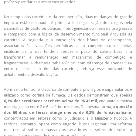
político-partidárias e interesses privados.
No campo das carreiras e da remuneração, duas mudanças de grande
impacto estão em pauta. A primeira é a organização dos cargos pela
sistemática de posto ou posição, homogeneizando níveis de progressão
e rompendo com a lógica de desenvolvimento funcional vinculada às
carreiras. A segunda é a introdução dos bônus de desempenho,
associados às avaliações periódicas e ao cumprimento de metas
institucionais, o que tende a reduzir o peso do salário base e a
transformar a remuneração em mecanismo de competição e
fragmentação. A chamada “tabela única”, com diferença de apenas 50%
entre o início e o fim das carreiras, reforça esse horizonte de
achatamento e desvalorização.
Ao mesmo tempo, o discurso de combate a privilégios e supersalários é
utilizado como cortina de fumaça. Os dados demonstram que apenas
0,3% dos servidores recebem acima de R$ 42 mil,
enquanto a imensa
maioria ganha entre 2 e 6 salários mínimos. Da mesma forma, a
questão
dos 60 dias de férias atinge menos de 0,3% do funcionalismo
,
concentrados em setores como o Judiciário e o Ministério Público. A
retórica, portanto, opera como engodo: busca legitimar uma reforma
que recairá sobre a massa dos servidores e, sobretudo, sobre a
população que depende dos serviços públicos.