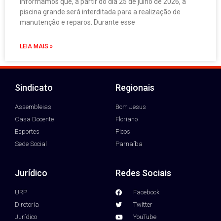
Informamos que, a partir do dia 25 de julho de 2026, a
piscina grande será interditada para a realização de
manutenção e reparos. Durante esse
LEIA MAIS »
Sindicato
Regionais
Assembleias
Bom Jesus
Casa Docente
Floriano
Esportes
Picos
Sede Social
Parnaíba
Jurídico
Redes Sociais
URP
Facebook
Diretoria
Twitter
Jurídico
YouTube