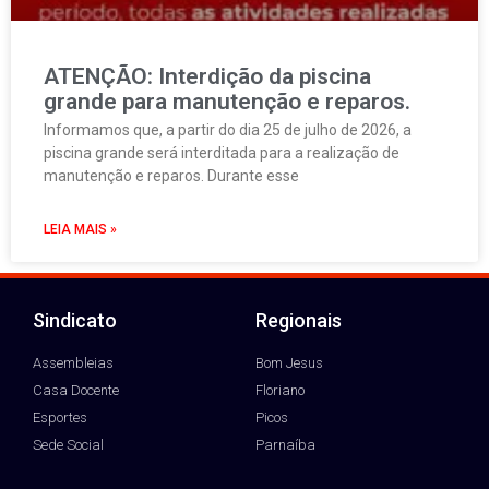
ATENÇÃO: Interdição da piscina
grande para manutenção e reparos.
Informamos que, a partir do dia 25 de julho de 2026, a
piscina grande será interditada para a realização de
manutenção e reparos. Durante esse
LEIA MAIS »
Sindicato
Regionais
Assembleias
Bom Jesus
Casa Docente
Floriano
Esportes
Picos
Sede Social
Parnaíba