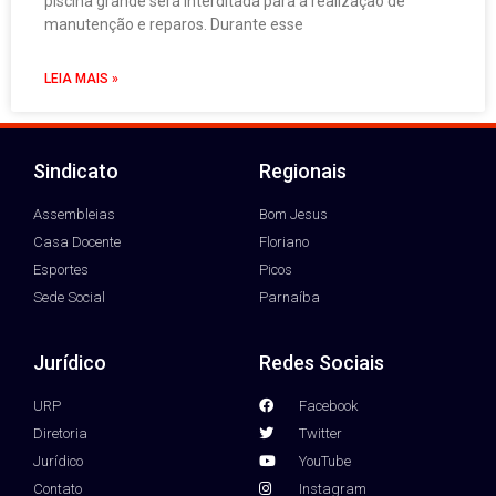
piscina grande será interditada para a realização de
manutenção e reparos. Durante esse
LEIA MAIS »
Sindicato
Regionais
Assembleias
Bom Jesus
Casa Docente
Floriano
Esportes
Picos
Sede Social
Parnaíba
Jurídico
Redes Sociais
URP
Facebook
Diretoria
Twitter
Jurídico
YouTube
Contato
Instagram