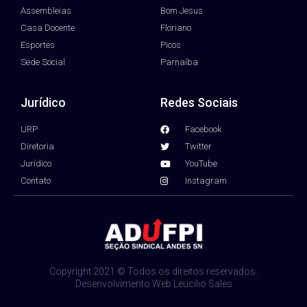
Assembleias
Bom Jesus
Casa Docente
Floriano
Esportes
Picos
Sede Social
Parnaíba
Jurídico
Redes Sociais
URP
Facebook
Diretoria
Twitter
Jurídico
YouTube
Contato
Instagram
Copyright 2021 © Todos os direitos reservados.
Desenvolvimento Web Leucilio Sales