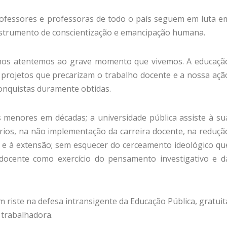
professores e professoras de todo o país seguem em luta e
nstrumento de conscientização e emancipação humana.
 nos atentemos ao grave momento que vivemos. A educaçã
 projetos que precarizam o trabalho docente e a nossa açã
onquistas duramente obtidas.
menores em décadas; a universidade pública assiste à su
ários, na não implementação da carreira docente, na reduçã
sa e à extensão; sem esquecer do cerceamento ideológico qu
docente como exercício do pensamento investigativo e d
 riste na defesa intransigente da Educação Pública, gratuit
 trabalhadora.