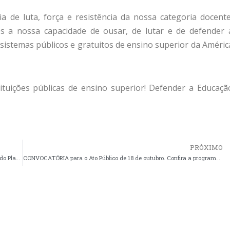
a de luta, força e resistência da nossa categoria docente
 a nossa capacidade de ousar, de lutar e de defender 
 sistemas públicos e gratuitos de ensino superior da Améric
ituições públicas de ensino superior! Defender a Educaçã
PRÓXIMO
ADUFPI monta comissão para negociação dos valores de reajuste do Plano de Saúde UNIMED
CONVOCATÓRIA para o Ato Público de 18 de outubro. Confira a programação