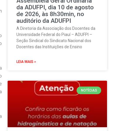
Assembleia Geral Ordinária
da ADUFPI, dia 10 de agosto
m
de 2026, às 8h30min, no
auditório da ADUFPI
A Diretoria da Associação dos Docentes da
o
Universidade Federal do Piauí – ADUFPI –
Seção Sindical do Sindicato Nacional dos
o
Docentes das Instituições de Ensino
LEIA MAIS »
a
o
e
a
NOTÍCIAS
a