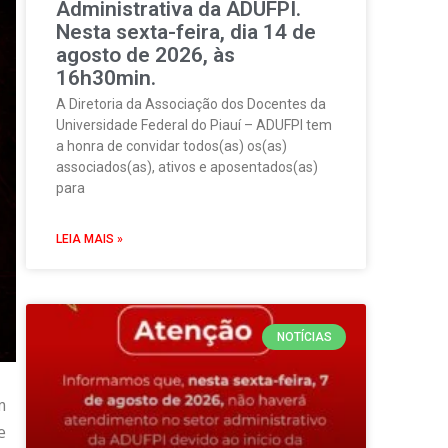
Administrativa da ADUFPI.
Nesta sexta-feira, dia 14 de
agosto de 2026, às
16h30min.
A Diretoria da Associação dos Docentes da
Universidade Federal do Piauí – ADUFPI tem
a honra de convidar todos(as) os(as)
associados(as), ativos e aposentados(as)
para
LEIA MAIS »
NOTÍCIAS
m
e