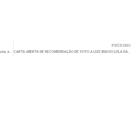
PRÓXIMO
Nesta data em que reafirmamos nosso orgulho de exercer a docência, a ADUFPI cumprimenta seus (as) sindicalizados (as) e demais colegas professores.
CARTA ABERTA DE RECOMENDAÇÃO DE VOTO A LUIZ INÁCIO LULA DA SILVA PARA PRESIDENTE DO BRASIL