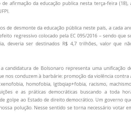
 de afirmação da educação publica nesta terça-feira (18), 
UFPI.
os de desmonte da educação pública neste país, a cada an
efeito regressivo colocado pela EC 095/2016 – sendo que s
a, deveria ser destinados R$ 4,7 trilhões, valor que nã
 candidatura de Bolsonaro representa uma unificação d
que nos conduzem à barbárie: promoção da violência contra 
xenofobia, homofobia, lgtbqiap+fobia, racismo, machismo
tuições e as práticas democráticas buscando a toda hor
s de golpe ao Estado de direito democrático. Um governo qu
ossa polução. Nesse sentido se torna necessário votar e