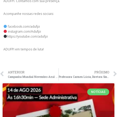
ADUFPI. Contamos com sua presença.
Acompanhe nossas redes sociais:
facebook.com/adufpi
instagram.com/Adufpi
https://youtube.com/adufpi
ADUFPI em tempos de luta!
ANTERIOR
PRÓXIMO
Campanha Mundial Novembro Azul: Mês de combate e conscientização sobre o câncer de próstata
Professora Carmen Lúcia, Diretora Sindical da ADUFPI ministra capacitação sobre educação indígena para Prefeitura de Teresina e Governo do Estado do Piauí
NOTÍCIAS