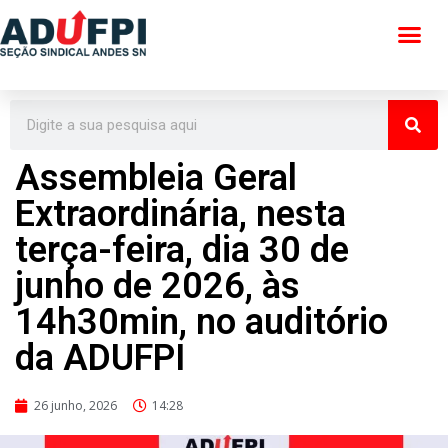
Pular
para
o
conteúdo
Assembleia Geral
Extraordinária, nesta
terça-feira, dia 30 de
junho de 2026, às
14h30min, no auditório
da ADUFPI
26 junho, 2026
14:28