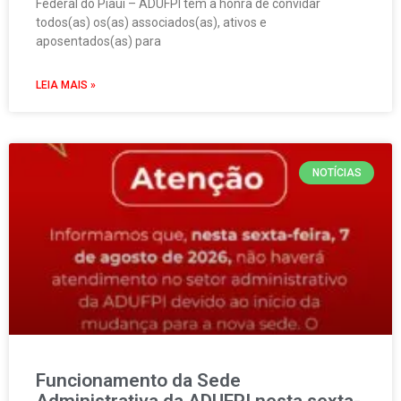
Federal do Piauí – ADUFPI tem a honra de convidar
todos(as) os(as) associados(as), ativos e
aposentados(as) para
LEIA MAIS »
NOTÍCIAS
Funcionamento da Sede