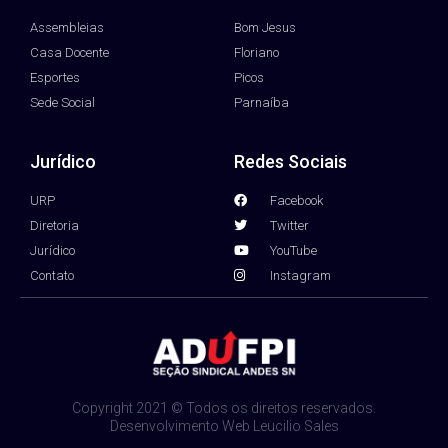
Assembleias
Bom Jesus
Casa Docente
Floriano
Esportes
Picos
Sede Social
Parnaíba
Jurídico
Redes Sociais
URP
Facebook
Diretoria
Twitter
Jurídico
YouTube
Contato
Instagram
Copyright 2021 © Todos os direitos reservados.
Desenvolvimento Web Leucilio Sales