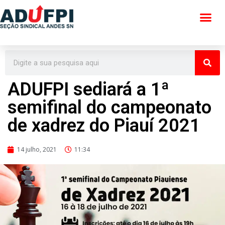
Pular
para
o
conteúdo
ADUFPI sediará a 1ª
semifinal do campeonato
de xadrez do Piauí 2021
14 julho, 2021
11:34