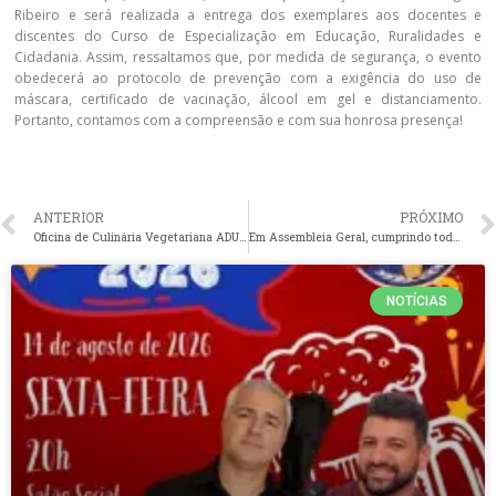
Ribeiro e será realizada a entrega dos exemplares aos docentes e
discentes do Curso de Especialização em Educação, Ruralidades e
Cidadania. Assim, ressaltamos que, por medida de segurança, o evento
obedecerá ao protocolo de prevenção com a exigência do uso de
máscara, certificado de vacinação, álcool em gel e distanciamento.
Portanto, contamos com a compreensão e com sua honrosa presença!
ANTERIOR
PRÓXIMO
Oficina de Culinária Vegetariana ADUFPI
Em Assembleia Geral, cumprindo todos os protocolos de segurança, categoria docente aprova regulamento para o processo eleitoral da nova diretoria do sindicato para o biênio 2022/2024
NOTÍCIAS