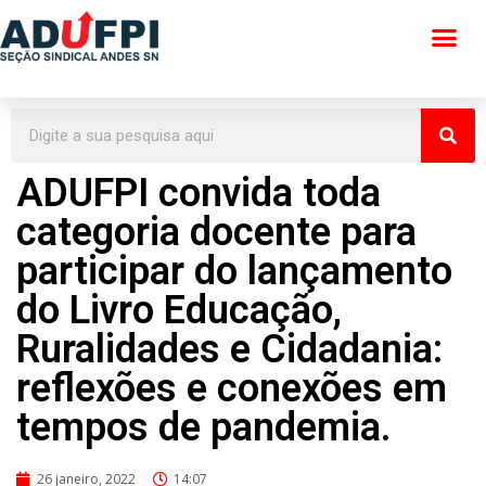
Pular
para
o
conteúdo
ADUFPI convida toda
categoria docente para
participar do lançamento
do Livro Educação,
Ruralidades e Cidadania:
reflexões e conexões em
tempos de pandemia.
26 janeiro, 2022
14:07