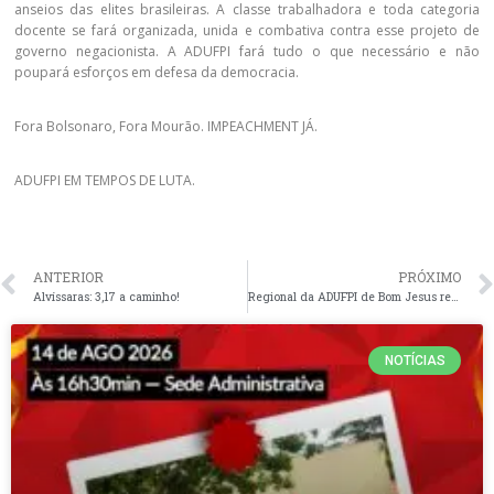
anseios das elites brasileiras. A classe trabalhadora e toda categoria
docente se fará organizada, unida e combativa contra esse projeto de
governo negacionista. A ADUFPI fará tudo o que necessário e não
poupará esforços em defesa da democracia.
Fora Bolsonaro, Fora Mourão. IMPEACHMENT JÁ.
ADUFPI EM TEMPOS DE LUTA.
ANTERIOR
PRÓXIMO
Alvíssaras: 3,17 a caminho!
Regional da ADUFPI de Bom Jesus realiza o Seminário “O Contexto Financeiro das Instituições e Ensino Superior: destaque para o orçamento do CPCE 2021”
NOTÍCIAS