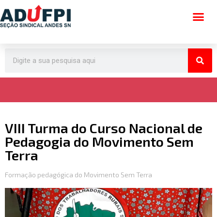
Pular
para
o
conteúdo
VIII Turma do Curso Nacional de
Pedagogia do Movimento Sem
Terra
Formação pedagógica do Movimento Sem Terra