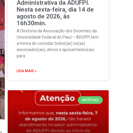
Administrativa da ADUFPI.
Nesta sexta-feira, dia 14 de
agosto de 2026, às
16h30min.
A Diretoria da Associação dos Docentes da
Universidade Federal do Piauí – ADUFPI tem
a honra de convidar todos(as) os(as)
associados(as), ativos e aposentados(as)
para
LEIA MAIS »
NOTÍCIAS
a