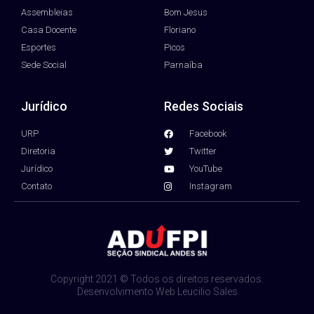
Assembleias
Bom Jesus
Casa Docente
Floriano
Esportes
Picos
Sede Social
Parnaíba
Jurídico
Redes Sociais
URP
Facebook
Diretoria
Twitter
Jurídico
YouTube
Contato
Instagram
Copyright 2021 © Todos os direitos reservados.
Desenvolvimento Web Leucilio Sales