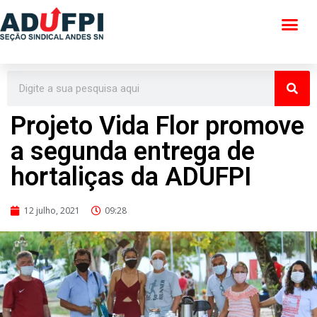
Pular
para
o
conteúdo
Projeto Vida Flor promove
a segunda entrega de
hortaliças da ADUFPI
12 julho, 2021
09:28