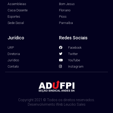
Assembleias
Bom Jesus
Casa Docente
Floriano
Esportes
Picos
Sede Social
Parnaíba
Jurídico
Redes Sociais
URP
Facebook
Diretoria
Twitter
Jurídico
YouTube
Contato
Instagram
Copyright 2021 © Todos os direitos reservados.
Desenvolvimento Web Leucilio Sales