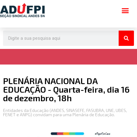
Pular
para
o
conteúdo
PLENÁRIA NACIONAL DA
EDUCAÇÃO - Quarta-feira, dia 16
de dezembro, 18h
Entidades da Educação (ANDES, SINASEFE, FASUBRA, UNE, UBES,
FENET e ANPG) convidam para uma Plenária de Educação.