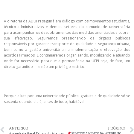
A diretoria da ADUFPI seguirá em diálogo com os movimentos estudantis,
técnico-administrativos e demais setores da comunidade universitária
para acompanhar os desdobramentos das medidas anunciadas e cobrar
sua efetivação. Seguiremos pressionando os órgãos públicos
responsáveis por garantir transporte de qualidade e segurança urbana,
bem como a gestão universitária na implementação e efetivação dos
acordos firmados. E continuaremos organizando, mobilizando e atuando
onde for necessário para que a permanência na UFPI seja, de fato, um
direito garantido — e não um privilégio restrito.
Porque a luta por uma universidade pública, gratuita e de qualidade só se
sustenta quando ela é, antes de tudo, habitável
ANTERIOR
PRÓXIMO
Assembleia Geral Extraordinária, nesta quinta-feira, dia 12 de junho de 2025, às 8h.
FUNCIONAMENTO DA ADUFPI NOS DIAS 13, 19 e 20 DE JUNHO DE 2025 – ATENÇÃO AOS HORÁRIOS