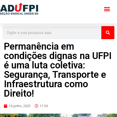
Pular
para
o
conteúdo
Permanência em
condições dignas na UFPI
é uma luta coletiva:
Segurança, Transporte e
Infraestrutura como
Direito!
10 junho, 2025
17:39