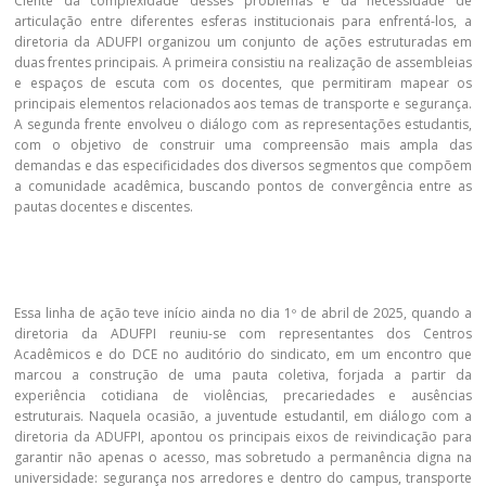
Ciente da complexidade desses problemas e da necessidade de
articulação entre diferentes esferas institucionais para enfrentá-los, a
diretoria da ADUFPI organizou um conjunto de ações estruturadas em
duas frentes principais. A primeira consistiu na realização de assembleias
e espaços de escuta com os docentes, que permitiram mapear os
principais elementos relacionados aos temas de transporte e segurança.
A segunda frente envolveu o diálogo com as representações estudantis,
com o objetivo de construir uma compreensão mais ampla das
demandas e das especificidades dos diversos segmentos que compõem
a comunidade acadêmica, buscando pontos de convergência entre as
pautas docentes e discentes.
Essa linha de ação teve início ainda no dia 1º de abril de 2025, quando a
diretoria da ADUFPI reuniu-se com representantes dos Centros
Acadêmicos e do DCE no auditório do sindicato, em um encontro que
marcou a construção de uma pauta coletiva, forjada a partir da
experiência cotidiana de violências, precariedades e ausências
estruturais. Naquela ocasião, a juventude estudantil, em diálogo com a
diretoria da ADUFPI, apontou os principais eixos de reivindicação para
garantir não apenas o acesso, mas sobretudo a permanência digna na
universidade: segurança nos arredores e dentro do campus, transporte