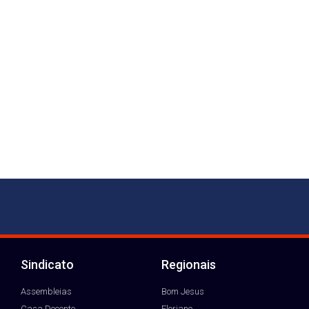
Sindicato
Regionais
Assembleias
Bom Jesus
Casa Docente
Floriano