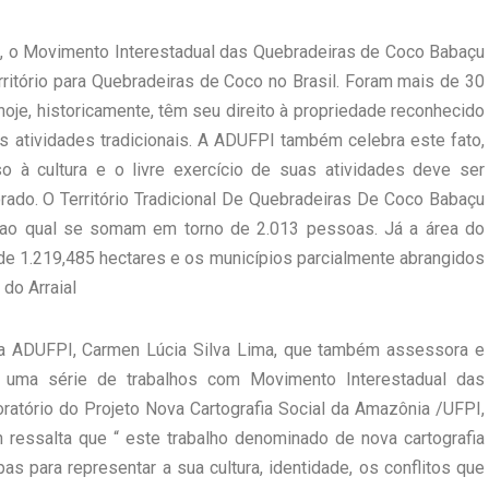
2, o Movimento Interestadual das Quebradeiras de Coco Babaçu
rritório para Quebradeiras de Coco no Brasil. Foram mais de 30
hoje, historicamente, têm seu direito à propriedade reconhecido
s atividades tradicionais. A ADUFPI também celebra este fato,
so à cultura e o livre exercício de suas atividades deve ser
ado. O Território Tradicional De Quebradeiras De Coco Babaçu
 ao qual se somam em torno de 2.013 pessoas. Já a área do
 é de 1.219,485 hectares e os municípios parcialmente abrangidos
do Arraial
da ADUFPI, Carmen Lúcia Silva Lima, que também assessora e
ou uma série de trabalhos com Movimento Interestadual das
tório do Projeto Nova Cartografia Social da Amazônia /UFPI,
ressalta que “ este trabalho denominado de nova cartografia
s para representar a sua cultura, identidade, os conflitos que