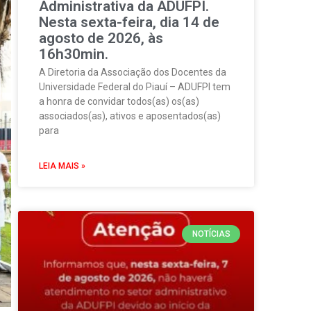
Administrativa da ADUFPI.
Nesta sexta-feira, dia 14 de
agosto de 2026, às
16h30min.
A Diretoria da Associação dos Docentes da
Universidade Federal do Piauí – ADUFPI tem
a honra de convidar todos(as) os(as)
associados(as), ativos e aposentados(as)
para
LEIA MAIS »
NOTÍCIAS