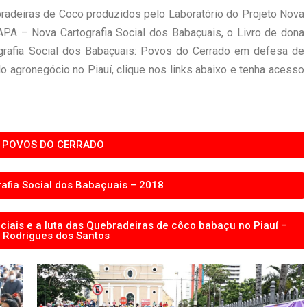
bradeiras de Coco produzidos pelo Laboratório do Projeto Nova
PA – Nova Cartografia Social dos Babaçuais, o Livro de dona
ografia Social dos Babaçuais: Povos do Cerrado em defesa de
lo agronegócio no Piauí, clique nos links abaixo e tenha acesso
 POVOS DO CERRADO
afia Social dos Babaçuais – 2018
ociais e a luta das Quebradeiras de côco babaçu no Piauí –
 Rodrigues dos Santos