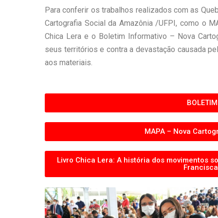
Para conferir os trabalhos realizados com as Que
Cartografia Social da Amazônia /UFPI, como o MA
Chica Lera e o Boletim Informativo – Nova Cart
seus territórios e contra a devastação causada pe
aos materiais.
BOLETIM
MAPA – Nova Cartogr
Livro Chica Lera: A história dos movimentos s
Francisca