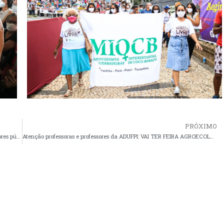
PRÓXIMO
Última semana de março marcada por manifestações dos servidores públicos federais
Atenção professoras e professores da ADUFPI: VAI TER FEIRA AGROECOLÓGICA SIM!