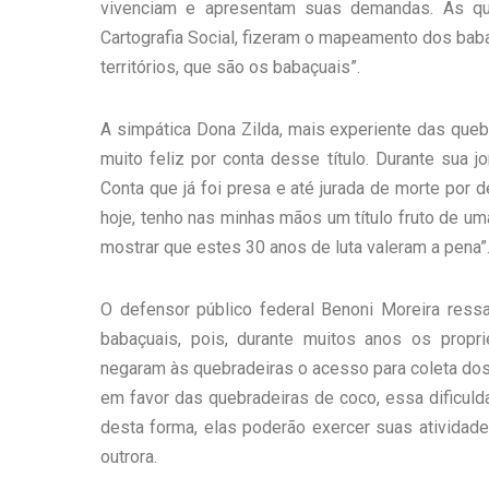
vivenciam e apresentam suas demandas. As qu
Cartografia Social, fizeram o mapeamento dos baba
territórios, que são os babaçuais”.
A simpática Dona Zilda, mais experiente das queb
muito feliz por conta desse título. Durante sua j
Conta que já foi presa e até jurada de morte por de
hoje, tenho nas minhas mãos um título fruto de uma
mostrar que estes 30 anos de luta valeram a pena”
O defensor público federal Benoni Moreira ress
babaçuais, pois, durante muitos anos os propr
negaram às quebradeiras o acesso para coleta dos f
em favor das quebradeiras de coco, essa dificuldad
desta forma, elas poderão exercer suas atividade
outrora.