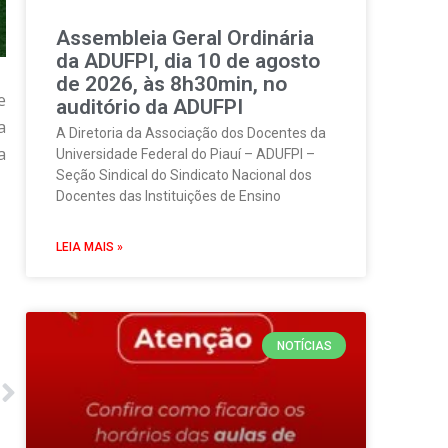
Assembleia Geral Ordinária
da ADUFPI, dia 10 de agosto
de 2026, às 8h30min, no
e
auditório da ADUFPI
a
A Diretoria da Associação dos Docentes da
a
Universidade Federal do Piauí – ADUFPI –
Seção Sindical do Sindicato Nacional dos
Docentes das Instituições de Ensino
LEIA MAIS »
NOTÍCIAS