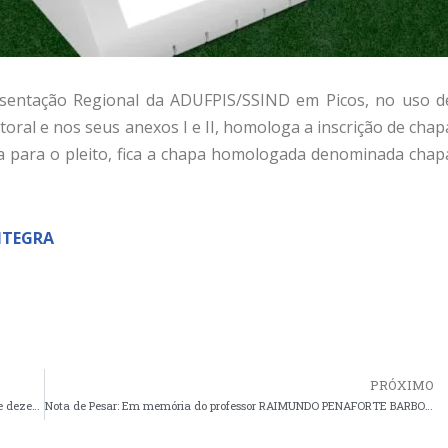
resentação Regional da ADUFPIS/SSIND em Picos, no uso d
oral e nos seus anexos I e II, homologa a inscrição de chap
a para o pleito, fica a chapa homologada denominada chap
NTEGRA
PRÓXIMO
Aviso de funcionamento das piscinas nesta quarta-feira, dia 03 de dezembro de 2025
Nota de Pesar: Em memória do professor RAIMUNDO PENAFORTE BARBOSA DE SIQUEIRA