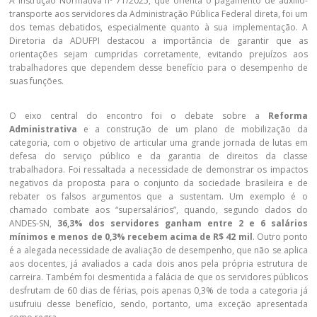
A Instrução Normativa nº 71/2025, que orienta o pagamento de auxílio-
transporte aos servidores da Administração Pública Federal direta, foi um
dos temas debatidos, especialmente quanto à sua implementação. A
Diretoria da ADUFPI destacou a importância de garantir que as
orientações sejam cumpridas corretamente, evitando prejuízos aos
trabalhadores que dependem desse benefício para o desempenho de
suas funções.
O eixo central do encontro foi o debate sobre a
Reforma
Administrativa
e a construção de um plano de mobilização da
categoria, com o objetivo de articular uma grande jornada de lutas em
defesa do serviço público e da garantia de direitos da classe
trabalhadora. Foi ressaltada a necessidade de demonstrar os impactos
negativos da proposta para o conjunto da sociedade brasileira e de
rebater os falsos argumentos que a sustentam. Um exemplo é o
chamado combate aos “supersalários”, quando, segundo dados do
ANDES-SN,
36,3% dos servidores ganham entre 2 e 6 salários
mínimos e menos de 0,3% recebem acima de R$ 42 mil
. Outro ponto
é a alegada necessidade de avaliação de desempenho, que não se aplica
aos docentes, já avaliados a cada dois anos pela própria estrutura de
carreira. Também foi desmentida a falácia de que os servidores públicos
desfrutam de 60 dias de férias, pois apenas 0,3% de toda a categoria já
usufruiu desse benefício, sendo, portanto, uma exceção apresentada