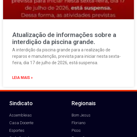
Atualização de informações sobre a
interdição da piscina grande.
A interdição da piscina grande para a realização de
reparos e manutenção, prevista para iniciar nesta sexta-
feira, dia 17 de julho de 2026, está suspensa.
LEIA MAIS »
Sindicato
Regionais
Assembleias
Bom Jesus
Casa Docente
Floriano
Esportes
Picos