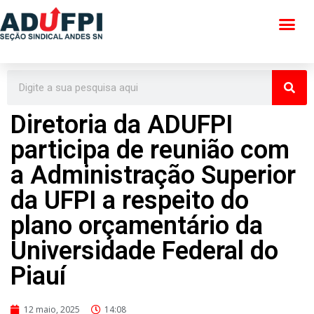
Pular
para
o
conteúdo
Diretoria da ADUFPI
participa de reunião com
a Administração Superior
da UFPI a respeito do
plano orçamentário da
Universidade Federal do
Piauí
12 maio, 2025
14:08