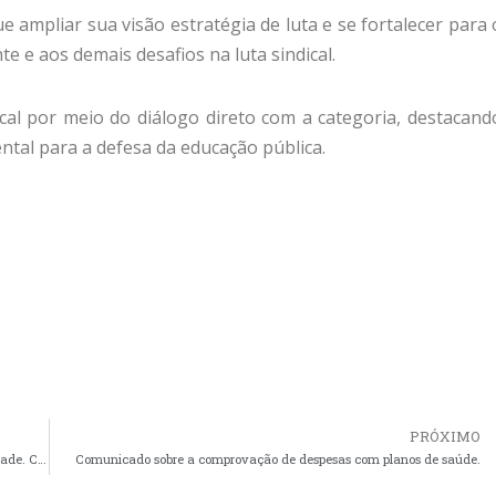
 ampliar sua visão estratégia de luta e se fortalecer para 
 e aos demais desafios na luta sindical.
cal por meio do diálogo direto com a categoria, destacand
tal para a defesa da educação pública.
PRÓXIMO
Mães que Inspiram a luta, cultivam afeto e transformam a sociedade. Confira como foi a festa das mães da ADUFPI
Comunicado sobre a comprovação de despesas com planos de saúde.