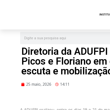
Pular
INSTIT
para
o
conteúdo
Diretoria da ADUFPI
Picos e Floriano em 
escuta e mobilizaçã
25 maio, 2026
14:11
A ADUFPI realizou, entre os dias 19 e 21 de mai