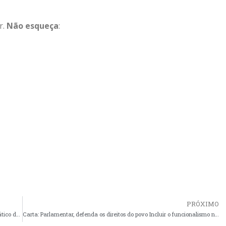
r.
Não esqueça
:
PRÓXIMO
Carta às brasileiras e aos brasileiros em defesa do Estado Democrático de Direito
Carta: Parlamentar, defenda os direitos do povo Incluir o funcionalismo no orçamento 2023 é necessário e urgente