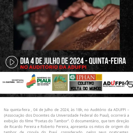
Na quinta-feira , 04 de Julho de 2024, às 18h, no Auditório da ADUFPI –
(Associação dos Docentes da Universidade Federal do Piauí), ocorrerá a
exibição do filme “Poetas do Tambor”. O documentário, que tem direção
de Ricardo Pereira e Roberto Pereira, apresenta os mitos de origem do
tambor de crioula do Piauí, considerado, pelos seus praticantes,