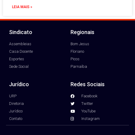
LEIA MAIS »
Sindicato
Regionais
Assembleias
Bom Jesus
Casa Docente
Floriano
Esportes
Picos
Sede Social
Parnaíba
Jurídico
Redes Sociais
URP
Facebook
Diretoria
Twitter
Jurídico
YouTube
Contato
Instagram