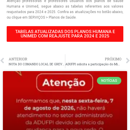
Atenção professoras e professores usuários dos planos de saúde
Humana e Unimed, segue abaixo as tabelas referentes aos valores
reajustados para 2024 e 2025. Confira as atualizações no botão abaixo,
ou clique em SERVIÇOS > Planos de Saúde.
TABELAS ATUALIZADAS DOS PLANOS HUMANA E
UNIMED COM REAJUSTE PARA 2024 E 2025
ANTERIOR
PRÓXIMO
NOTA DO COMANDO LOCAL DE GREVE – UFPI: Em defesa da democracia universitária
ADUFPI solicita a participação do Ministério Público Federal na etapa de escolha de candidatos(as) ao cargo de Reitor(a) e Vice-Reitor(a) da Universidade Federal do Piauí
NOTÍCIAS