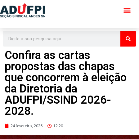
Pular
para
o
conteúdo
Confira as cartas
propostas das chapas
que concorrem à eleição
da Diretoria da
ADUFPI/SSIND 2026-
2028.
24 fevereiro, 2026
12:20