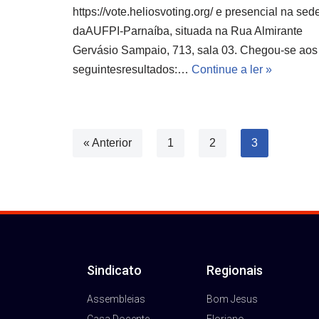
https://vote.heliosvoting.org/ e presencial na sed
daAUFPI-Parnaíba, situada na Rua Almirante
Gervásio Sampaio, 713, sala 03. Chegou-se aos
seguintesresultados:…
Continue a ler »
« Anterior
1
2
3
Sindicato
Regionais
Assembleias
Bom Jesus