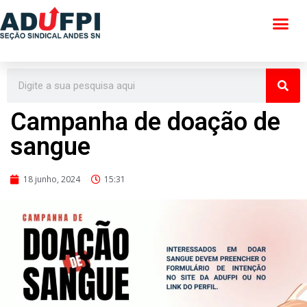
Pular
para
o
conteúdo
Campanha de doação de
sangue
18 junho, 2024
15:31