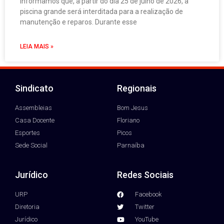
Informamos que, a partir do dia 25 de julho de 2026, a
piscina grande será interditada para a realização de
manutenção e reparos. Durante esse
LEIA MAIS »
Sindicato
Regionais
Assembleias
Bom Jesus
Casa Docente
Floriano
Esportes
Picos
Sede Social
Parnaíba
Jurídico
Redes Sociais
URP
Facebook
Diretoria
Twitter
Jurídico
YouTube