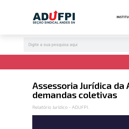
Pular
INSTIT
para
o
conteúdo
Assessoria Jurídica da
demandas coletivas
Relatório Jurídico - ADUFPI.