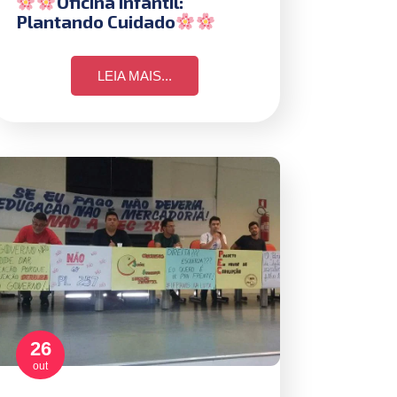
Oficina Infantil:
Plantando Cuidado
LEIA MAIS...
26
out