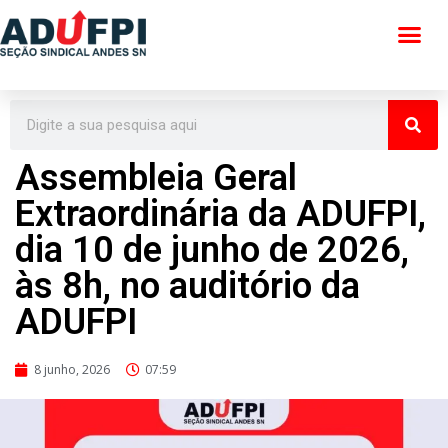
Pular
para
o
conteúdo
Assembleia Geral
Extraordinária da ADUFPI,
dia 10 de junho de 2026,
às 8h, no auditório da
ADUFPI
8 junho, 2026
07:59