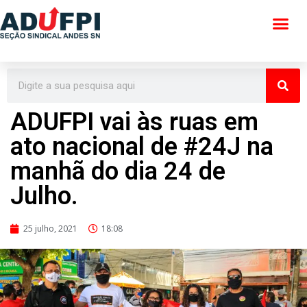
Pular
para
o
conteúdo
ADUFPI vai às ruas em
ato nacional de #24J na
manhã do dia 24 de
Julho.
25 julho, 2021
18:08