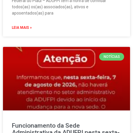
Federal do Piauí – ADUFPI tem a honra de convidar
todos(as) os(as) associados(as), ativos e
aposentados(as) para
LEIA MAIS »
NOTÍCIAS
Funcionamento da Sede
Administrativa da ADUFPI nesta sexta-