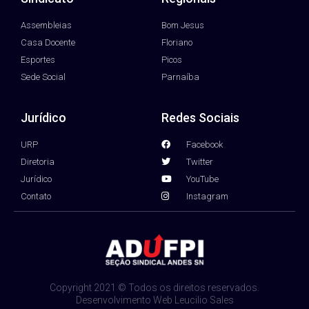
Assembleias
Bom Jesus
Casa Docente
Floriano
Esportes
Picos
Sede Social
Parnaíba
Jurídico
Redes Sociais
URP
Facebook
Diretoria
Twitter
Jurídico
YouTube
Contato
Instagram
Copyright 2021 © Todos os direitos reservados.
Desenvolvimento Web Leucilio Sales