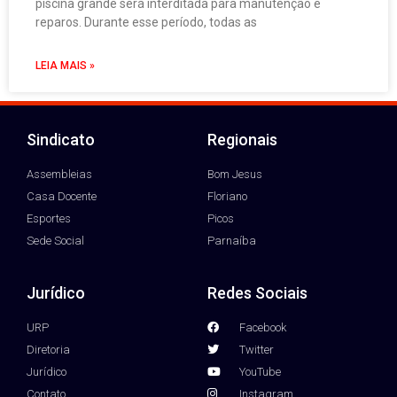
piscina grande será interditada para manutenção e
reparos. Durante esse período, todas as
LEIA MAIS »
Sindicato
Regionais
Assembleias
Bom Jesus
Casa Docente
Floriano
Esportes
Picos
Sede Social
Parnaíba
Jurídico
Redes Sociais
URP
Facebook
Diretoria
Twitter
Jurídico
YouTube
Contato
Instagram