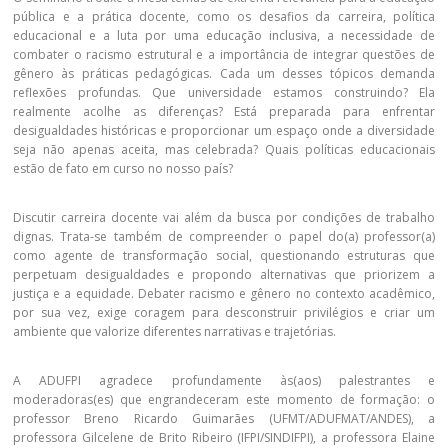
pública e a prática docente, como os desafios da carreira, política
educacional e a luta por uma educação inclusiva, a necessidade de
combater o racismo estrutural e a importância de integrar questões de
gênero às práticas pedagógicas. Cada um desses tópicos demanda
reflexões profundas. Que universidade estamos construindo? Ela
realmente acolhe as diferenças? Está preparada para enfrentar
desigualdades históricas e proporcionar um espaço onde a diversidade
seja não apenas aceita, mas celebrada? Quais políticas educacionais
estão de fato em curso no nosso país?
Discutir carreira docente vai além da busca por condições de trabalho
dignas. Trata-se também de compreender o papel do(a) professor(a)
como agente de transformação social, questionando estruturas que
perpetuam desigualdades e propondo alternativas que priorizem a
justiça e a equidade. Debater racismo e gênero no contexto acadêmico,
por sua vez, exige coragem para desconstruir privilégios e criar um
ambiente que valorize diferentes narrativas e trajetórias.
A ADUFPI agradece profundamente às(aos) palestrantes e
moderadoras(es) que engrandeceram este momento de formação: o
professor Breno Ricardo Guimarães (UFMT/ADUFMAT/ANDES), a
professora Gilcelene de Brito Ribeiro (IFPI/SINDIFPI), a professora Elaine