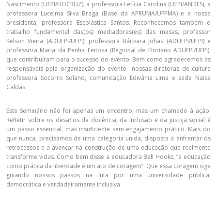
Nascimento (UFPI/FIOCRUZ), a professora Letícia Carolina (UFPI/ANDES), a
professora Lucelma Silva Braga (Base da APRUMA/UFPMA) e a nossa
presidenta, professora Escolástica Santos. Reconhecemos também o
trabalho fundamental das(os) mediadoras(es) das mesas, professor
Kelson Vieira (ADUFPI/UFPI), professora Bárbara Johas (ADUFPI/UFPI) e
professora Maria da Penha Feitosa (Regional de Floriano ADUFPI/UFPI),
que contribuíram para o sucesso do evento. Bem como agradecemos às
responsáveis pela organização do evento nossas diretoras de cultura
professora Socorro Solano, comunicação Edivânia Lima e sede Naise
Caldas.
Este Seminário não foi apenas um encontro, mas um chamado à ação.
Refletir sobre os desafios da docência, da inclusão e da justiça social é
um passo essencial, mas insuficiente sem engajamento prático. Mais do
que nunca, precisamos de uma categoria unida, disposta a enfrentar os
retrocessos e a avançar na construção de uma educação que realmente
transforme vidas. Como bem disse a educadora Bell Hooks, “a educação
como prática da liberdade é um ato de coragem”. Que essa coragem siga
guiando nossos passos na luta por uma universidade pública,
democrática e verdadeiramente inclusiva.