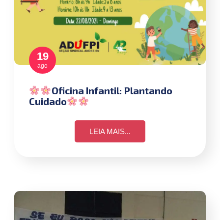
19
ago
Oficina Infantil: Plantando
Cuidado
LEIA MAIS...