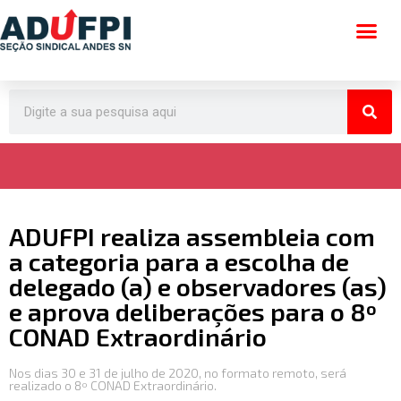
Pular
para
o
conteúdo
ADUFPI realiza assembleia com
a categoria para a escolha de
delegado (a) e observadores (as)
e aprova deliberações para o 8º
CONAD Extraordinário
Nos dias 30 e 31 de julho de 2020, no formato remoto, será
realizado o 8º CONAD Extraordinário.