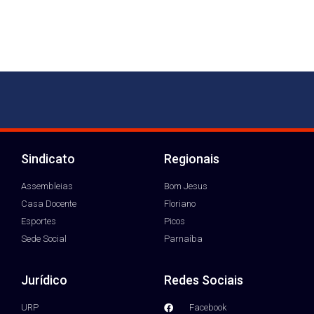
Sindicato
Regionais
Assembleias
Bom Jesus
Casa Docente
Floriano
Esportes
Picos
Sede Social
Parnaíba
Jurídico
Redes Sociais
URP
Facebook