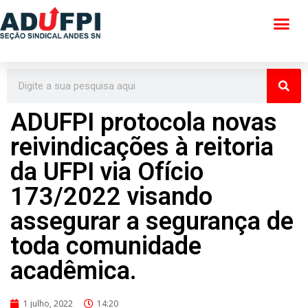
Pular
para
o
conteúdo
ADUFPI protocola novas
reivindicações à reitoria
da UFPI via Ofício
173/2022 visando
assegurar a segurança de
toda comunidade
acadêmica.
1 julho, 2022
14:20