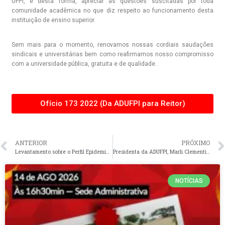
UFPI, e desta forma, apreciar as questões suscitadas por toda
comunidade acadêmica no que diz respeito ao funcionamento desta
instituição de ensino superior.
Sem mais para o momento, renovamos nossas cordiais saudações
sindicais e universitárias bem como reafirmamos nosso compromisso
com a universidade pública, gratuita e de qualidade.
Ofício 173 2022 (Da ADUFPI para Reitor)
ANTERIOR
PRÓXIMO
Levantamento sobre o Perfil Epidemiológico da Saúde dos Docentes da UFPI e UDFPar
Presidenta da ADUFPI, Marli Clementino participa da abertura do 28° Congresso Nacional de Pós-Graduandos.
NOTÍCIAS