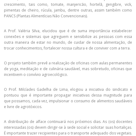
crescimento, tais como, tomate, manjericão, hortelã, gengibre, vick,
pimentas de cheiro, rúcula, jambu, dentre outras, assim também como
PANCS (Plantas Alimentícias Não Convencionais).
A Prof. Valéria Silva, elucidou que é de suma importância estabelecer
conexões e sistemas que agreguem e sensibilize as pessoas com essa
outra maneira de estar no mundo, de cuidar de nossa alimentação, de
trocar conhecimentos, fortalecer nossa cultura e de conviver com a terra.
O projeto também prevê a realização de oficinas com aulas permanentes
de yoga, meditação e de culinária saudável, mas sobretudo, oficinas que
incentivem o convívio agroecológico.
O Prof. Milcíades Gadelha de Lima, elogiou a iniciativa do sindicato e
pontuou que é importante propagar iniciativas dessa magnitude para
que possamos, cada vez, impulsionar o consumo de alimentos saudáveis
e livre de agrotóxicos.
A distribuição de alface continuará nos próximos dias. As (os) docentes
interessadas (os) devem dirigir-se à sede social e solicitar suas hortaliças.
É importante trazer recipientes para o transporte adequado dos vegetais.