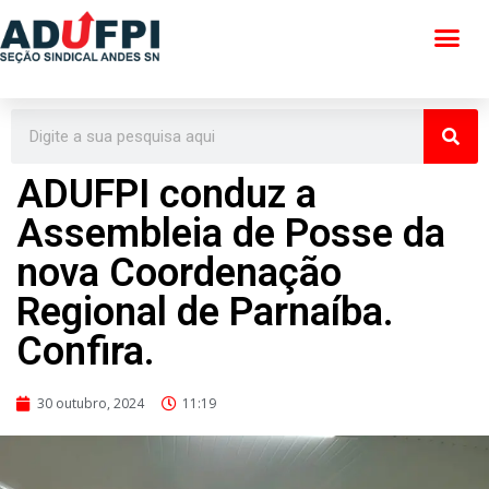
Pular
para
o
conteúdo
ADUFPI conduz a
Assembleia de Posse da
nova Coordenação
Regional de Parnaíba.
Confira.
30 outubro, 2024
11:19