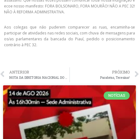
assassino. Que nossas vozes possam comunicar toda nossa indignação e
ecoe nosso manifesto: FORA BOLSONARO, FORA MOURÃO! NÃO A PEC 32!
NÃO À REFORMA ADMINISTRATIVA.
Aos colegas que não puderem comparecer as ruas, encaminha-se
participar de atividades nas redes sociais, com chuva de mensagens para
os/as parlamentares da bancada do Piauí, pedido o posicionamento
contrário à PEC 32.
ANTERIOR
PRÓXIMO
NOTA DA DIRETORIA NACIONAL DO ANDES-SN DE REPÚDIO CONTRA AS DECLARAÇÕES DO MINISTRO DA EDUCAÇÃO, MILTON RIBEIRO
Parabéns, Teresina!
NOTÍCIAS