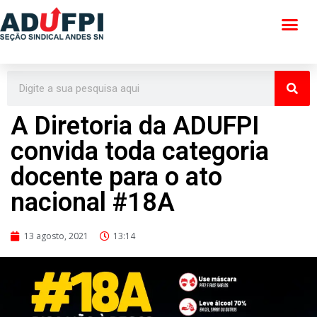
Pular
para
o
conteúdo
A Diretoria da ADUFPI
convida toda categoria
docente para o ato
nacional #18A
13 agosto, 2021
13:14