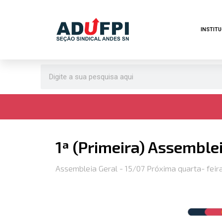
Pular
INSTIT
para
o
conteúdo
1ª (Primeira) Assemblei
Assembleia Geral - 15/07 Próxima quarta- feira