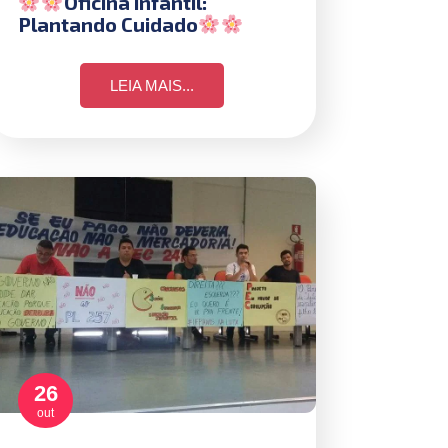
Oficina Infantil:
Plantando Cuidado
LEIA MAIS...
26
out