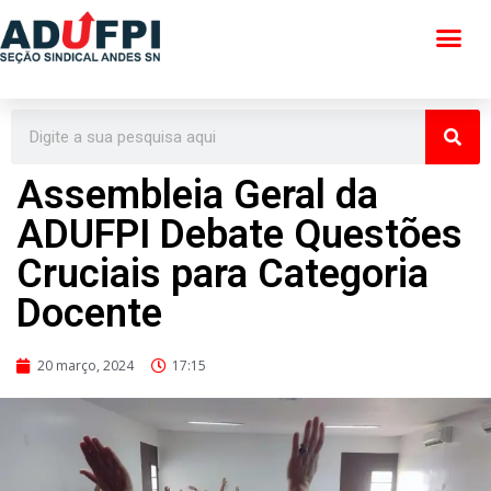
Pular
para
o
conteúdo
Assembleia Geral da
ADUFPI Debate Questões
Cruciais para Categoria
Docente
20 março, 2024
17:15