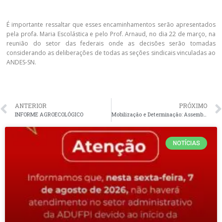
É importante ressaltar que esses encaminhamentos serão apresentados
pela profa. Maria Escolástica e pelo Prof. Arnaud, no dia 22 de março, na
reunião do setor das federais onde as decisões serão tomadas
considerando as deliberações de todas as seções sindicais vinculadas ao
ANDES-SN.
ANTERIOR
PRÓXIMO
INFORME AGROECOLÓGICO
Mobilização e Determinação: Assembleias Regionais da ADUFPI em Floriano e Bom Jesus.
NOTÍCIAS